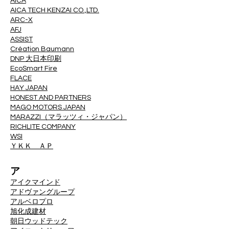
AICA
AICA TECH KENZAI CO.,LTD.
ARC-X
AFJ
ASSIST
Création Baumann
DNP 大日本印刷
EcoSmart Fire
FLACE
HAY JAPAN
HONEST AND PARTNERS
MAGO MOTORS JAPAN
MARAZZI（マラッツィ・ジャパン）
RICHLITE COMPANY
WSI
ＹＫＫ ＡＰ
ア
アイクマインド
アドヴァングループ
アルベロプロ
旭化成建材
朝日ウッドテック