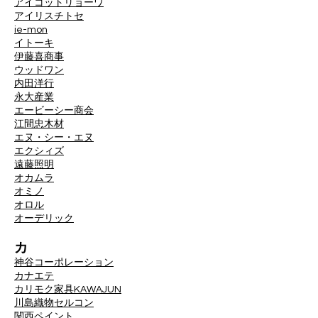
アイコットリョーワ
アイリスチトセ
ie-mon
イトーキ
伊藤喜商事
ウッドワン
内田洋行
永大産業
エービーシー商会
江間忠木材
エヌ・シー・エヌ
エクシィズ
遠藤照明
オカムラ
オミノ
オロル
オーデリック
カ
神谷コーポレーション
カナエテ
カリモク家具
KAWAJUN
川島織物セルコン
関西ペイント