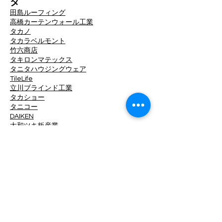
タ
田島ルーフィング
高橋カーテンウォール工業
タカノ
タカラベルモント
竹六商店
タキロンマテックス
タニタハウジングウェア
TileLife
立川ブラインド工業
タカショー
タニコー
DAIKEN
大和ツキ板産業
淡陶社
DINAONE
大光電機
中日ステンドアート
ツヅキ
デュポン・MCC
TOKO
東京工営
東リ
東洋工業