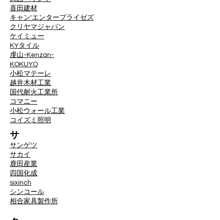
喜田建材
キャン'エンタープライゼズ
クリヤマジャパン
ケイミュー
KYタイル
虔山-Kenzan-
KOKUYO
小松マテーレ
越井木材工業
国代耐火工業所
コマニー
小松ウォール工業
コイズミ照明
サ
サンゲツ
サカイ
鹿田産業
四国化成
sixinch
シンコール
相合家具製作所