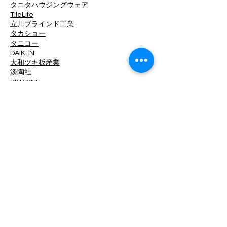
タニタハウジングウェア
TileLife
立川ブラインド工業
タカショー
タニコー
DAIKEN
大和ツキ板産業
淡陶社
DINAONE
大光電機
中日ステンドアート
ツヅキ
デュポン・MCC
TOKO
東京工営
東リ
東洋工業
東洋ステンレス研磨工業
トキワ工業
トーザイクリエイト
ドリックス
ナ