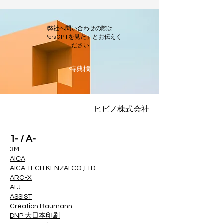
弊社へ問い合わせの際は
「PersGPTを見た」とお伝えく
ださい
​特典欄
ヒビノ株式会社
1- / A-
3M
AICA
AICA TECH KENZAI CO.,LTD.
ARC-X
AFJ
ASSIST
Création Baumann
DNP 大日本印刷