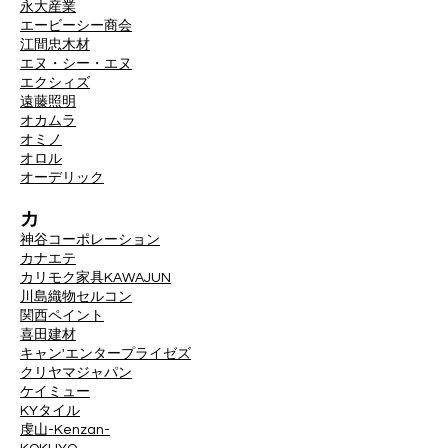
永大産業
エービーシー商会
江間忠木材
エヌ・シー・エヌ
エクシィズ
遠藤照明
オカムラ
オミノ
オロル
オーデリック
カ
神谷コーポレーション
カナエテ
カリモク家具
KAWAJUN
川島織物セルコン
関西ペイント
喜田建材
キャン'エンタープライゼズ
クリヤマジャパン
ケイミュー
KYタイル
虔山-Kenzan-