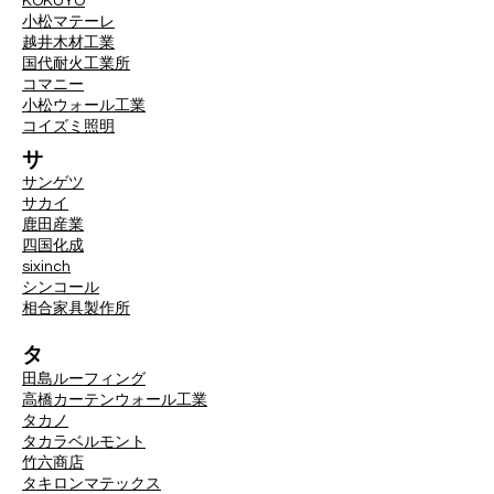
KOKUYO
小松マテーレ
越井木材工業
国代耐火工業所
コマニー
小松ウォール工業
コイズミ照明
サ
サンゲツ
サカイ
鹿田産業
四国化成
sixinch
シンコール
相合家具製作所
タ
田島ルーフィング
高橋カーテンウォール工業
タカノ
タカラベルモント
竹六商店
タキロンマテックス