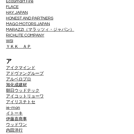
EcoSmart Fire
FLACE
HAY JAPAN
HONEST AND PARTNERS
MAGO MOTORS JAPAN
MARAZZI（マラッツィ・ジャパン）
RICHLITE COMPANY
WSI
ＹＫＫ ＡＰ
ア
アイクマインド
アドヴァングループ
アルベロプロ
旭化成建材
朝日ウッドテック
アイコットリョーワ
アイリスチトセ
ie-mon
イトーキ
伊藤喜商事
ウッドワン
内田洋行