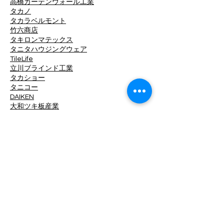
高橋カーテンウォール工業
タカノ
タカラベルモント
竹六商店
タキロンマテックス
タニタハウジングウェア
TileLife
立川ブラインド工業
タカショー
タニコー
DAIKEN
大和ツキ板産業
淡陶社
DINAONE
大光電機
中日ステンドアート
ツヅキ
デュポン・MCC
TOKO
東京工営
東リ
東洋工業
東洋ステンレス研磨工業
トキワ工業