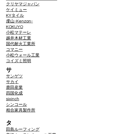
クリヤマジャパン
ケイミュー
KYタイル
虔山-Kenzan-
KOKUYO
小松マテーレ
越井木材工業
国代耐火工業所
コマニー
小松ウォール工業
コイズミ照明
サ
サンゲツ
サカイ
鹿田産業
四国化成
sixinch
シンコール
相合家具製作所
タ
田島ルーフィング