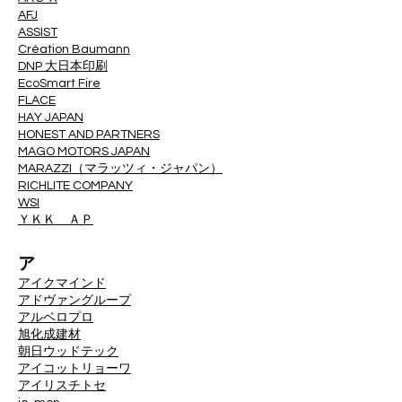
AFJ
ASSIST
Création Baumann
DNP 大日本印刷
EcoSmart Fire
FLACE
HAY JAPAN
HONEST AND PARTNERS
MAGO MOTORS JAPAN
MARAZZI（マラッツィ・ジャパン）
RICHLITE COMPANY
WSI
ＹＫＫ ＡＰ
ア
アイクマインド
アドヴァングループ
アルベロプロ
旭化成建材
朝日ウッドテック
アイコットリョーワ
アイリスチトセ