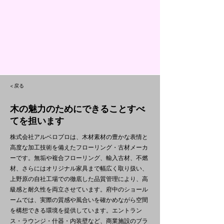
< 戻る
木の魅力のためにできることすべ
てを担います
株式会社アルベロプロは、木材素材の豊かな表情と
高度な加工技術を備えたフローリング・古材メーカ
ーです。無垢や複合フローリング、輸入古材、不燃
材、さらにはオリジナル家具まで幅広く取り扱い、
上野原の自社工場での徹底した品質管理により、高
級感と耐久性を両立させています。府中のショール
ームでは、実際の質感や風合いを確かめながら空間
を構想できる環境を提供しています。エントラン
ス・ラウンジ・什器・内装壁など、商業施設のブラ