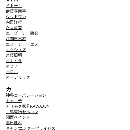
ie-mon
イトーキ
伊藤喜商事
ウッドワン
内田洋行
永大産業
エービーシー商会
江間忠木材
エヌ・シー・エヌ
エクシィズ
遠藤照明
オカムラ
オミノ
オロル
オーデリック
カ
神谷コーポレーション
カナエテ
カリモク家具
KAWAJUN
川島織物セルコン
関西ペイント
喜田建材
キャン'エンタープライゼズ