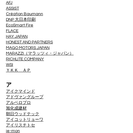
AFJ
ASSIST
Création Baumann
DNP 大日本印刷
EcoSmart Fire
FLACE
HAY JAPAN
HONEST AND PARTNERS
MAGO MOTORS JAPAN
MARAZZI（マラッツィ・ジャパン）
RICHLITE COMPANY
WSI
ＹＫＫ ＡＰ
ア
アイクマインド
アドヴァングループ
アルベロプロ
旭化成建材
朝日ウッドテック
アイコットリョーワ
アイリスチトセ
ie-mon