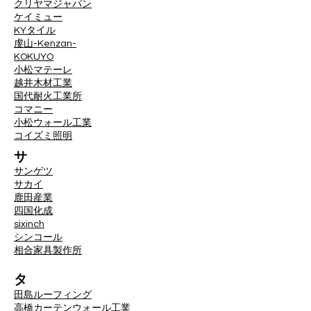
クリヤマジャパン
ケイミュー
KYタイル
虔山-Kenzan-
KOKUYO
小松マテーレ
越井木材工業
国代耐火工業所
コマニー
小松ウォール工業
コイズミ照明
サ
サンゲツ
サカイ
鹿田産業
四国化成
sixinch
シンコール
相合家具製作所
タ
田島ルーフィング
高橋カーテンウォール工業