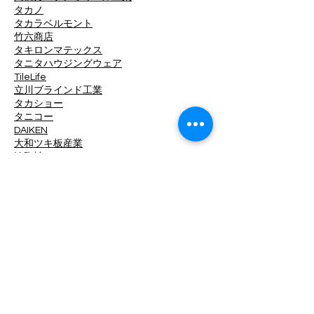
タカノ
タカラベルモント
竹六商店
タキロンマテックス
タニタハウジングウェア
TileLife
立川ブラインド工業
タカショー
タニコー
DAIKEN
大和ツキ板産業
淡陶社
DINAONE
大光電機
中日ステンドアート
ツヅキ
デュポン・MCC
TOKO
東京工営
東リ
東洋工業
東洋ステンレス研磨工業
トキワ工業