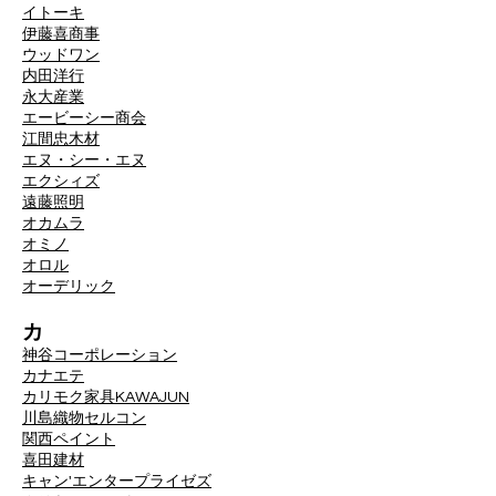
イトーキ
伊藤喜商事
ウッドワン
内田洋行
永大産業
エービーシー商会
江間忠木材
エヌ・シー・エヌ
エクシィズ
遠藤照明
オカムラ
オミノ
オロル
オーデリック
カ
神谷コーポレーション
カナエテ
カリモク家具
KAWAJUN
川島織物セルコン
関西ペイント
喜田建材
キャン'エンタープライゼズ