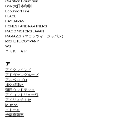
Création Baumann
DNP 大日本印刷
EcoSmart Fire
FLACE
HAY JAPAN
HONEST AND PARTNERS
MAGO MOTORS JAPAN
MARAZZI（マラッツィ・ジャパン）
RICHLITE COMPANY
WSI
ＹＫＫ ＡＰ
ア
アイクマインド
アドヴァングループ
アルベロプロ
旭化成建材
朝日ウッドテック
アイコットリョーワ
アイリスチトセ
ie-mon
イトーキ
伊藤喜商事