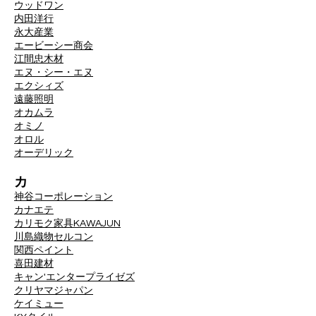
ウッドワン
内田洋行
永大産業
エービーシー商会
江間忠木材
エヌ・シー・エヌ
エクシィズ
遠藤照明
オカムラ
オミノ
オロル
オーデリック
カ
神谷コーポレーション
カナエテ
カリモク家具
KAWAJUN
川島織物セルコン
関西ペイント
喜田建材
キャン'エンタープライゼズ
クリヤマジャパン
ケイミュー