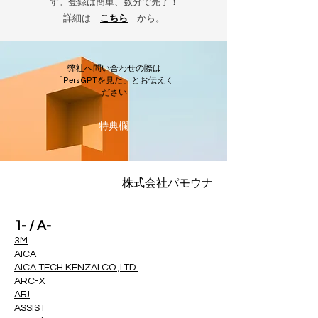
す。登録は簡単、数分で完了！
詳細は
こちら
から。
弊社へ問い合わせの際は
「PersGPTを見た」とお伝えく
ださい
​特典欄
株式会社パモウナ
1- / A-
3M
AICA
AICA TECH KENZAI CO.,LTD.
ARC-X
AFJ
ASSIST