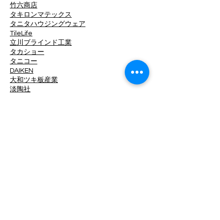
竹六商店
タキロンマテックス
タニタハウジングウェア
TileLife
立川ブラインド工業
タカショー
タニコー
DAIKEN
大和ツキ板産業
淡陶社
DINAONE
大光電機
中日ステンドアート
ツヅキ
デュポン・MCC
TOKO
東京工営
東リ
東洋工業
東洋ステンレス研磨工業
トキワ工業
トーザイクリエイト
ドリックス