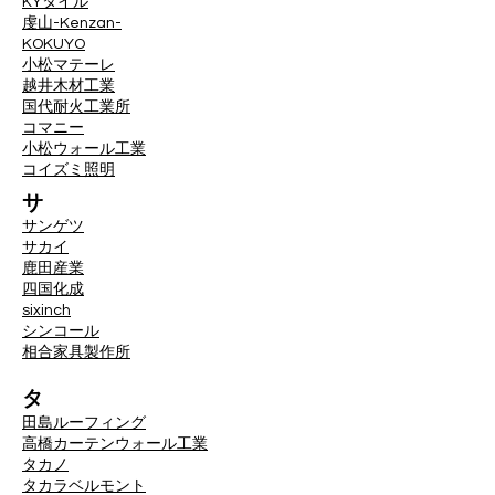
KYタイル
虔山-Kenzan-
KOKUYO
小松マテーレ
越井木材工業
国代耐火工業所
コマニー
小松ウォール工業
コイズミ照明
サ
サンゲツ
サカイ
鹿田産業
四国化成
sixinch
シンコール
相合家具製作所
タ
田島ルーフィング
高橋カーテンウォール工業
タカノ
タカラベルモント