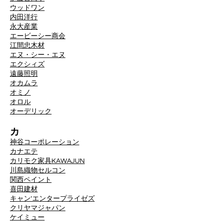
ウッドワン
内田洋行
永大産業
エービーシー商会
江間忠木材
エヌ・シー・エヌ
エクシィズ
遠藤照明
オカムラ
オミノ
オロル
オーデリック
カ
神谷コーポレーション
カナエテ
カリモク家具
KAWAJUN
川島織物セルコン
関西ペイント
喜田建材
キャン'エンタープライゼズ
クリヤマジャパン
ケイミュー