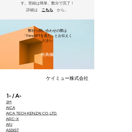
す。登録は簡単、数分で完了！
詳細は
こちら
から。
弊社へ問い合わせの際は
「PersGPTを見た」とお伝えく
ださい
​特典欄
ケイミュー株式会社
1- / A-
3M
AICA
AICA TECH KENZAI CO.,LTD.
ARC-X
AFJ
ASSIST