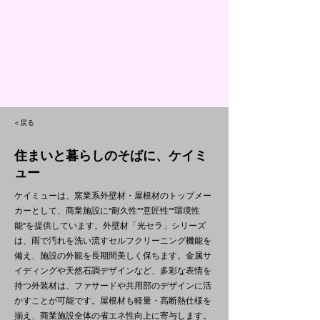
< 戻る
住まいと暮らしのそばに、ケイミ
ュー
ケイミューは、窯業系外壁材・屋根材のトップメー
カーとして、商業施設に“耐久性”“意匠性”“環境性
能”を提供しています。外壁材「光セラ」シリーズ
は、雨で汚れを洗い流すセルフクリーニング機能を
備え、施設の外観を長期間美しく保ちます。金属サ
イディングや天然石調デザインなど、多彩な表情を
持つ外装材は、ファサードや共用部のデザインに活
かすことが可能です。屋根材も軽量・高断熱仕様を
揃え、商業施設全体の省エネ性向上に寄与します。