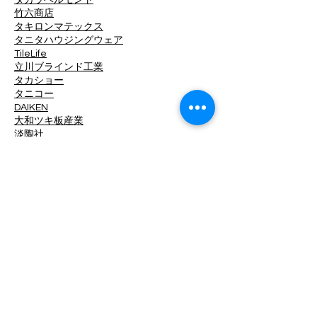
タカラベルモント
竹六商店
タキロンマテックス
タニタハウジングウェア
TileLife
立川ブラインド工業
タカショー
タニコー
DAIKEN
大和ツキ板産業
淡陶社
DINAONE
大光電機
中日ステンドアート
ツヅキ
デュポン・MCC
TOKO
東京工営
東リ
東洋工業
東洋ステンレス研磨工業
トキワ工業
トーザイクリエイト
ドリックス