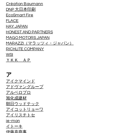
Création Baumann
DNP 大日本印刷
EcoSmart Fire
FLACE
HAY JAPAN
HONEST AND PARTNERS
MAGO MOTORS JAPAN
MARAZZI（マラッツィ・ジャパン）
RICHLITE COMPANY
WSI
ＹＫＫ ＡＰ
ア
アイクマインド
アドヴァングループ
アルベロプロ
旭化成建材
朝日ウッドテック
アイコットリョーワ
アイリスチトセ
ie-mon
イトーキ
伊藤喜商事