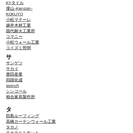
KYタイル
虔山-Kenzan-
KOKUYO
小松マテーレ
越井木材工業
国代耐火工業所
コマニー
小松ウォール工業
コイズミ照明
サ
サンゲツ
サカイ
鹿田産業
四国化成
sixinch
シンコール
相合家具製作所
タ
田島ルーフィング
高橋カーテンウォール工業
タカノ