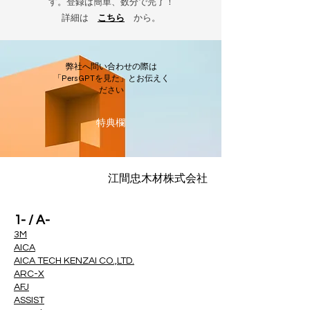
す。登録は簡単、数分で完了！
詳細は
こちら
から。
弊社へ問い合わせの際は
「PersGPTを見た」とお伝えく
ださい
​特典欄
江間忠木材株式会社
1- / A-
3M
AICA
AICA TECH KENZAI CO.,LTD.
ARC-X
AFJ
ASSIST