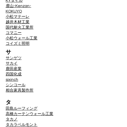
KYタイル
虔山-Kenzan-
KOKUYO
小松マテーレ
越井木材工業
国代耐火工業所
コマニー
小松ウォール工業
コイズミ照明
サ
サンゲツ
サカイ
鹿田産業
四国化成
sixinch
シンコール
相合家具製作所
タ
田島ルーフィング
高橋カーテンウォール工業
タカノ
タカラベルモント