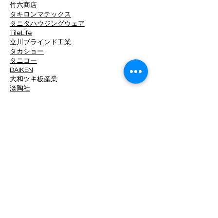
竹六商店
タキロンマテックス
タニタハウジングウェア
TileLife
立川ブラインド工業
タカショー
タニコー
DAIKEN
大和ツキ板産業
淡陶社
DINAONE
大光電機
中日ステンドアート
ツヅキ
デュポン・MCC
TOKO
東京工営
東リ
東洋工業
東洋ステンレス研磨工業
トキワ工業
トーザイクリエイト
ドリックス