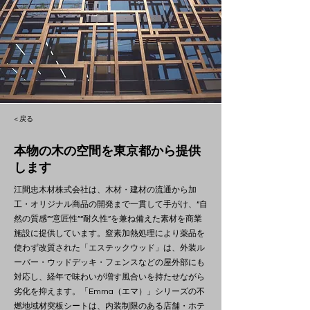
< 戻る
本物の木の空間を東京都から提供
します
江間忠木材株式会社は、木材・建材の流通から加
工・オリジナル商品の開発まで一貫して手がけ、“自
然の質感”“意匠性”“耐久性”を兼ね備えた素材を商業
施設に提供しています。窒素加熱処理により薬品を
使わず改質された「エステックウッド」は、外装ル
ーバー・ウッドデッキ・フェンスなどの屋外部にも
対応し、経年で味わいが増す風合いを持たせながら
劣化を抑えます。「Emma（エマ）」シリーズの不
燃地域材突板シートは、内装制限のある店舗・ホテ