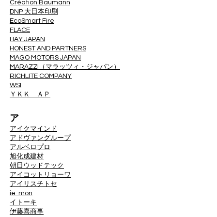
Création Baumann
DNP 大日本印刷
EcoSmart Fire
FLACE
HAY JAPAN
HONEST AND PARTNERS
MAGO MOTORS JAPAN
MARAZZI（マラッツィ・ジャパン）
RICHLITE COMPANY
WSI
ＹＫＫ ＡＰ
ア
アイクマインド
アドヴァングループ
アルベロプロ
旭化成建材
朝日ウッドテック
アイコットリョーワ
アイリスチトセ
ie-mon
イトーキ
伊藤喜商事