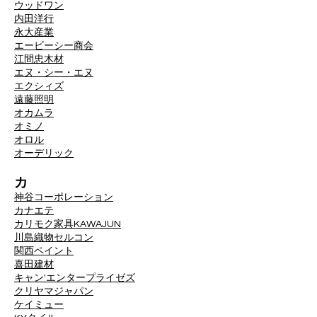
ウッドワン
内田洋行
永大産業
エービーシー商会
江間忠木材
エヌ・シー・エヌ
エクシィズ
遠藤照明
オカムラ
オミノ
オロル
オーデリック
カ
神谷コーポレーション
カナエテ
カリモク家具
KAWAJUN
川島織物セルコン
関西ペイント
喜田建材
キャン'エンタープライゼズ
クリヤマジャパン
ケイミュー