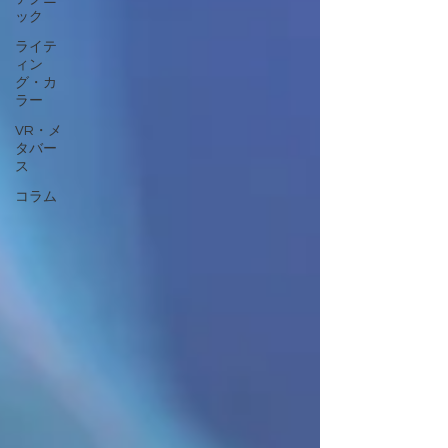
ック
ライテ
ィン
グ・カ
ラー
VR・メ
タバー
ス
コラム