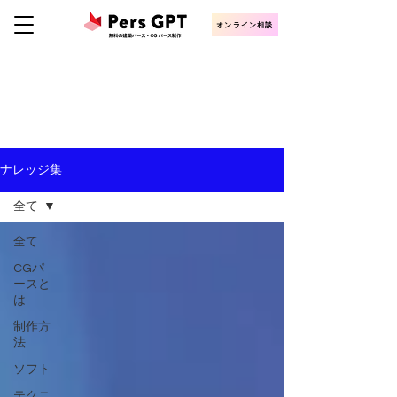
オンライン相談
KNOWLEDGE
CGパース・建築パース制作ナレッジ
ナレッジ集
全て
全て
CGパ
ースと
は
制作方
法
ソフト
テクニ