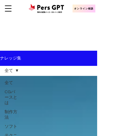
オンライン相談
KNOWLEDGE
CGパース・建築パース制作ナレッジ
ナレッジ集
全て
全て
CGパ
ースと
は
制作方
法
ソフト
テクニ