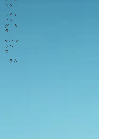
ック
ライテ
ィン
グ・カ
ラー
VR・メ
タバー
ス
コラム