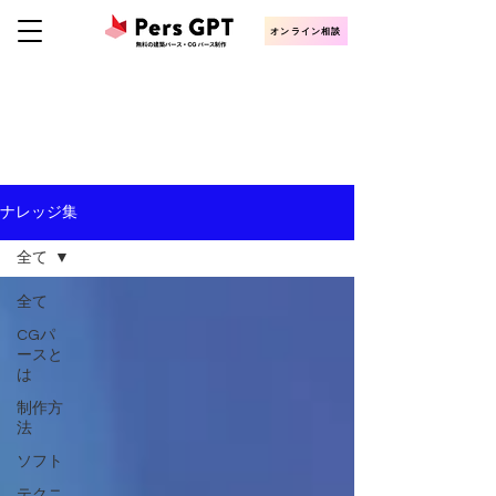
オンライン相談
KNOWLEDGE
CGパース・建築パース制作ナレッジ
ナレッジ集
全て
全て
CGパ
ースと
は
制作方
法
ソフト
テクニ