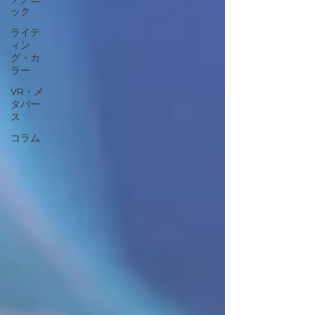
ック
ライテ
ィン
グ・カ
ラー
VR・メ
タバー
ス
コラム