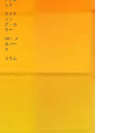
ック
ライテ
ィン
グ・カ
ラー
VR・メ
タバー
ス
コラム