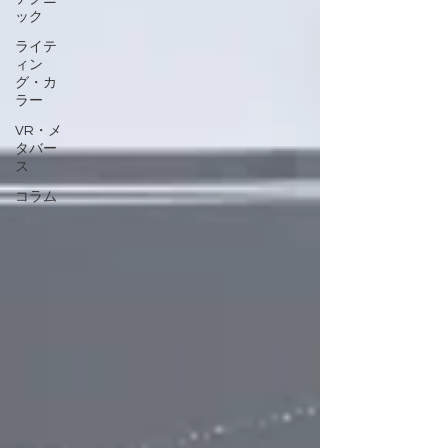
ック
ライテ
ィン
グ・カ
ラー
VR・メ
タバー
ス
コラム