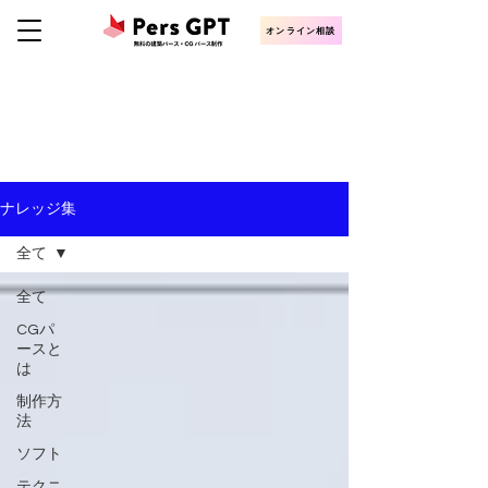
オンライン相談
KNOWLEDGE
CGパース・建築パース制作ナレッジ
ナレッジ集
全て
全て
CGパ
ースと
は
制作方
法
ソフト
テクニ