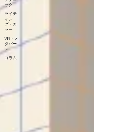
ック
ライテ
ィン
グ・カ
ラー
VR・メ
タバー
ス
コラム