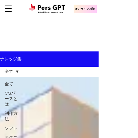
オンライン相談
KNOWLEDGE
CGパース・建築パース制作ナレッジ
ナレッジ集
全て
全て
CGパ
ースと
は
制作方
法
ソフト
テクニ