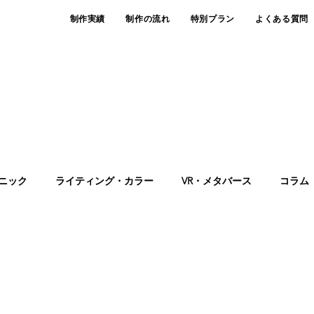
制作実績
制作の流れ
特別プラン
よくある質問
KNOWLEDGE
CGパース・建築パース制作ナレッジ
ニック
ライティング・カラー
VR・メタバース
コラム