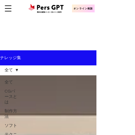
オンライン相談
KNOWLEDGE
CGパース・建築パース制作ナレッジ
ナレッジ集
全て
全て
CGパ
ースと
は
制作方
法
ソフト
テクニ