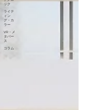
ック
ライテ
ィン
グ・カ
ラー
VR・メ
タバー
ス
コラム